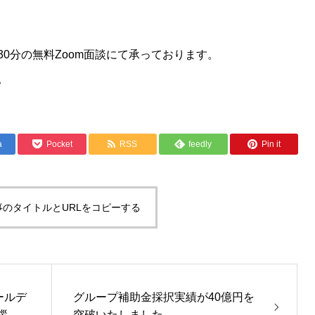
0分の無料Zoom面談にて承っております。
。
a
Pocket
RSS
feedly
Pin it
事のタイトルとURLをコピーする
ールデ
グループ補助金採択実績が40億円を
拶
突破いたしました